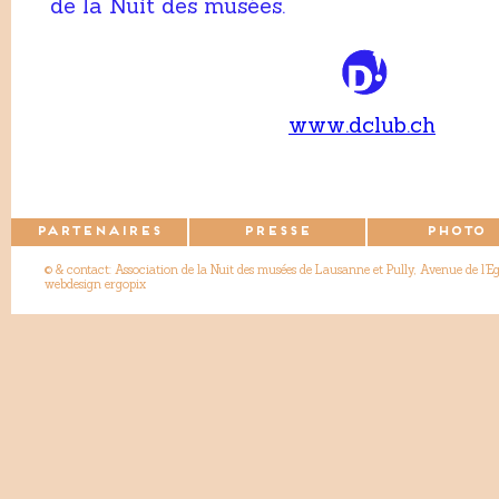
de la Nuit des musées.
www.dclub.ch
PARTENAIRES
PRESSE
PHOTO
© & contact: Association de la Nuit des musées de Lausanne et Pully, Avenue de l’
webdesign ergopix