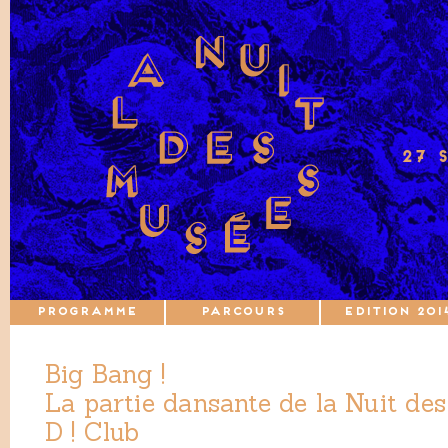
27 
PROGRAMME
PARCOURS
EDITION 201
Big Bang !
La partie dansante de la Nuit de
D ! Club