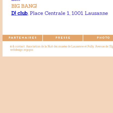
BIG BANG!
D! club
, Place Centrale 1, 1001 Lausanne
PARTENAIRES
PRESSE
PHOTO
© & contact: Association de la Nuit des musées de Lausanne et Pully, Avenue de l’
webdesign ergopix