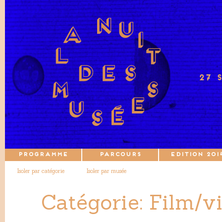
27 
PROGRAMME
PARCOURS
EDITION 201
Isoler par catégorie
Isoler par musée
Catégorie: Film/