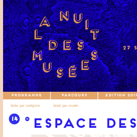
27 
PROGRAMME
PARCOURS
EDITION 201
Isoler par catégorie
Isoler par musée
14
ESPACE DES